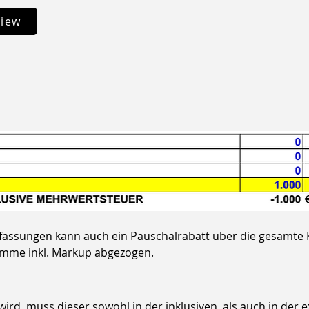
view
t
assungen kann auch ein Pauschalrabatt über die gesamte 
mme inkl. Markup abgezogen. 
d, muss dieser sowohl in der inklusiven, als auch in der ex