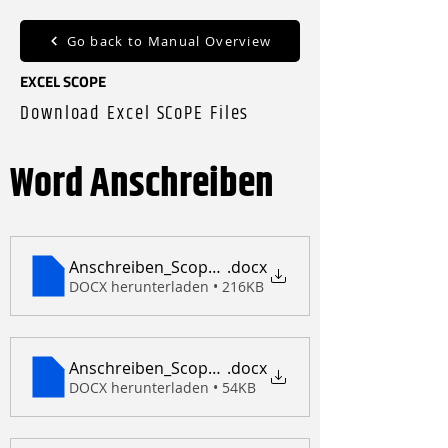
Go back to Manual Overview
EXCEL SCOPE
Download Excel SCoPE Files
Word Anschreiben
Anschreiben_Scope_DE
.docx
DOCX herunterladen • 216KB
Anschreiben_Scope_short_DE
.docx
DOCX herunterladen • 54KB