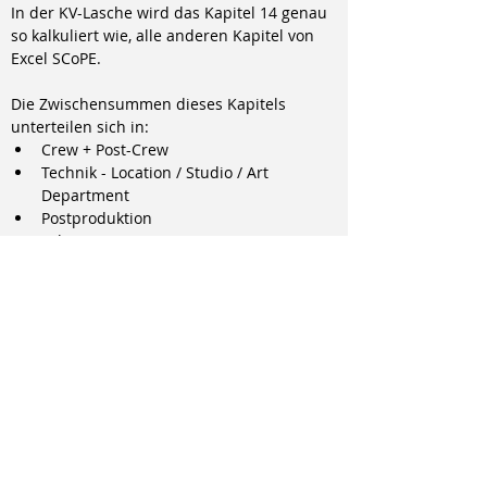
In der KV-Lasche wird das Kapitel 14 genau 
so kalkuliert wie, alle anderen Kapitel von 
Excel SCoPE.
Die Zwischensummen dieses Kapitels 
unterteilen sich in:
Crew + Post-Crew
Technik
- Location / Studio / Art 
Department
Postproduktion
Fahrzeuge / Reisen
Sonstiges
So kann in diesem Kapitel 14 eine 
komplette Produktion im Kleinformat 
abgebildet werden und eine zusätzliche 
Unit kann einfach und transparent 
kalkuliert werden.
Die Versicherungswerte und die 
Schlechtwetter-Berechnung werden 
natürlich aktualisiert.